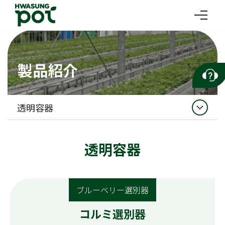
製品紹介
透明容器
イチゴ
透明容器
灌水資材
収穫マルチボックス
ブルーベリー選別器
透明容器
コルミ選別器
苗木