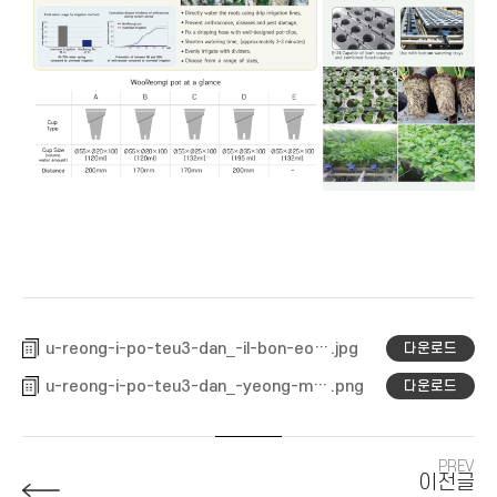
u-reong-i-po-teu3-dan_-il-bon-eo-be1539565108
다운로드
u-reong-i-po-teu3-dan_-yeong-mun-be1539568324
다운로드
PREV
이전글