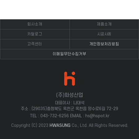
회사소개
제품소개
카탈로그
시공사례
고객센터
개인정보처리방침
이메일무단수집거부
(주)화성산업
대표이사 :
나대석
주소 :
(29035)충청북도 옥천군 옥천읍 양수로6길 72-29
TEL :
043-732-6256
EMAIL :
hs@hspot.kr
Copyright (C) 2023
HWASUNG
Co., Ltd. All Rights Reserved.