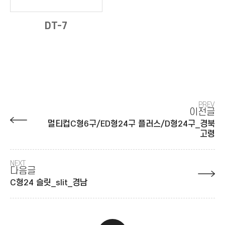
DT-7
PREV
이전글
멀티컵C형6구/ED형24구 플러스/D형24구_경북
고령
NEXT
다음글
C형24 슬릿_slit_경남