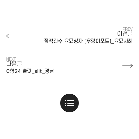
PREV
이전글
점적관수 육묘상자 (우렁이포트)_육묘사례
NEXT
다음글
C형24 슬릿_slit_경남