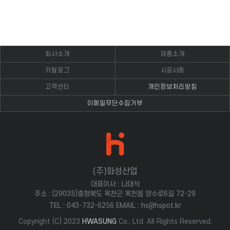
회사소개
제품소개
카탈로그
시공사례
고객센터
개인정보처리방침
이메일무단수집거부
(주)화성산업
대표이사 :
나대석
주소 :
(29035)충청북도 옥천군 옥천읍 양수로6길 72-29
TEL :
043-732-6256
EMAIL :
hs@hspot.kr
Copyright (C) 2023
HWASUNG
Co., Ltd. All Rights Reserved.